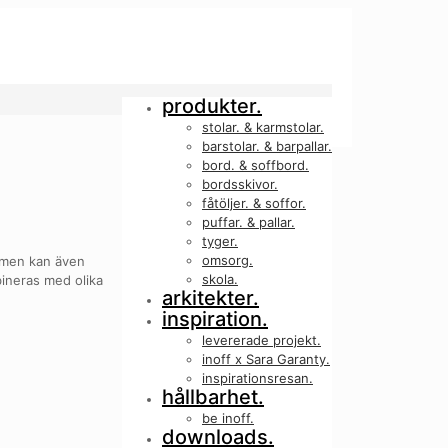
produkter.
stolar. & karmstolar.
barstolar. & barpallar.
bord. & soffbord.
bordsskivor.
fåtöljer. & soffor.
puffar. & pallar.
tyger.
omsorg.
s men kan även
skola.
bineras med olika
arkitekter.
inspiration.
levererade projekt.
inoff x Sara Garanty.
inspirationsresan.
hållbarhet.
be inoff.
downloads.