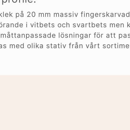
ocklek på 20 mm massiv fingerskarva
förande i vitbets och svartbets men 
r måttanpassade lösningar för att pa
 med olika stativ från vårt sortimen