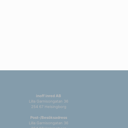
inoff inred AB
Lilla Garnisongatan 36
254 67 Helsingborg
Post-/Besöksadress
Lilla Garnisongatan 36