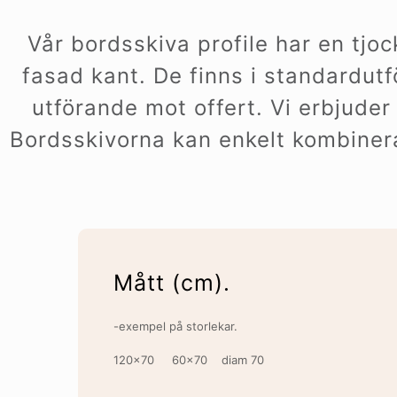
Vår bordsskiva profile har en tj
fasad kant. De finns i standardut
utförande mot offert. Vi erbjude
Bordsskivorna kan enkelt kombineras
Mått (cm).
-exempel på storlekar.
120×70 60×70 diam 70