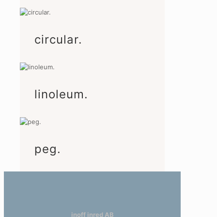
circular.
linoleum.
peg.
inoff inred AB