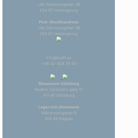
Lilla Garnisongatan 36
254 67 Helsingborg
Post-/Besöksadress
Lilla Garnisongatan 36
254 67 Helsingborg
info@inoff.se
+46 42-424 76 00
Showroom Göteborg
Anders Carlssons gata 12
411 90 Göteborg
Lager och showroom
Månstorpsgatan 6
264 94 Klippan