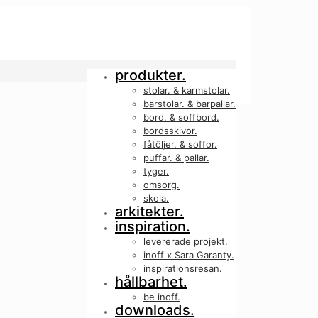
produkter.
stolar. & karmstolar.
barstolar. & barpallar.
bord. & soffbord.
bordsskivor.
fåtöljer. & soffor.
puffar. & pallar.
tyger.
omsorg.
skola.
arkitekter.
inspiration.
levererade projekt.
inoff x Sara Garanty.
inspirationsresan.
hållbarhet.
be inoff.
downloads.